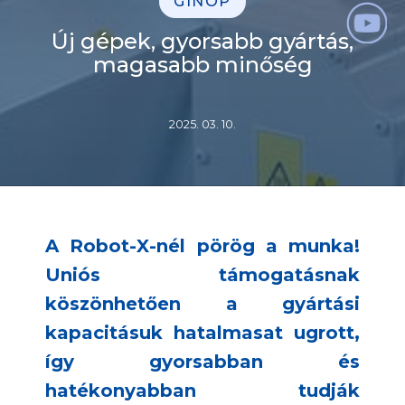
GINOP
Új gépek, gyorsabb gyártás,
magasabb minőség
2025. 03. 10.
A Robot-X-nél pörög a munka!
Uniós támogatásnak
köszönhetően a gyártási
kapacitásuk hatalmasat ugrott,
így gyorsabban és
hatékonyabban tudják