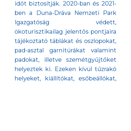
időt biztosítják. 2020-ban és 2021-
ben a Duna-Dráva Nemzeti Park
Igazgatóság védett,
ökoturisztikailag jelentős pontjaira
tájékoztató táblákat és oszlopokat,
pad-asztal garnitúrákat valamint
padokat, illetve szemétgyűjtőket
helyeztek ki. Ezeken kívül tűzrakó
helyeket, kiállítókat, esőbeállókat,
madárleseket, pallósorokat
továbbá korlátokat építettek és
újítottak meg.
A projekt részeként Natura 2000