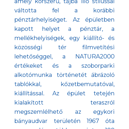
amely korszerű, tájba illő stílussal
váltotta fel a korábbi
pénztárhelyiséget. Az épületben
kapott helyet a pénztár, a
mellékhelyiségek, egy kiállító- és
közösségi tér filmvetítési
lehetőséggel, a NATURA2000
értékeket és a szoborparki
alkotómunka történetét ábrázoló
tablókkal, kőzetbemutatóval,
kiállítással. Az épület tetején
kialakított teraszról
megszemlélhető az egykori
bányaudvar területén 1967 óta