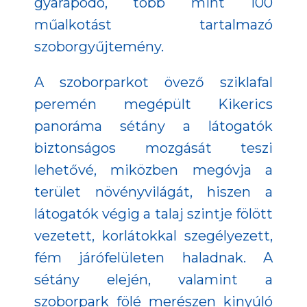
gyarapodó, több mint 100
műalkotást tartalmazó
szoborgyűjtemény.
A szoborparkot övező sziklafal
peremén megépült Kikerics
panoráma sétány a látogatók
biztonságos mozgását teszi
lehetővé, miközben megóvja a
terület növényvilágát, hiszen a
látogatók végig a talaj szintje fölött
vezetett, korlátokkal szegélyezett,
fém járófelületen haladnak. A
sétány elején, valamint a
szoborpark fölé merészen kinyúló