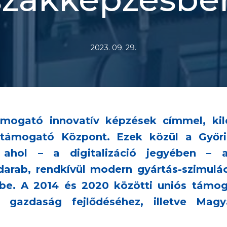
2023. 09. 29.
mogató innovatív képzések címmel, kil
éstámogató Központ. Ezek közül a Győr
, ahol – a digitalizáció jegyében – a
darab, rendkívül modern gyártás-szimulá
be. A 2014 és 2020 közötti uniós támog
i gazdaság fejlődéséhez, illetve Magy