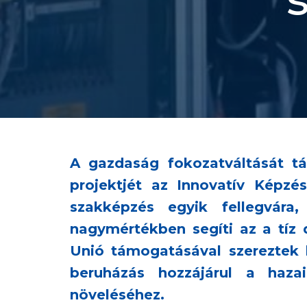
A gazdaság fokozatváltását tá
projektjét az Innovatív Képz
szakképzés egyik fellegvára
nagymértékben segíti az a tíz 
Unió támogatásával szereztek 
beruházás hozzájárul a haza
növeléséhez.