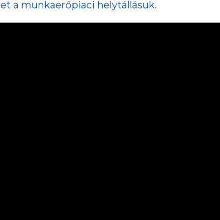
t a munkaerőpiaci helytállásuk.