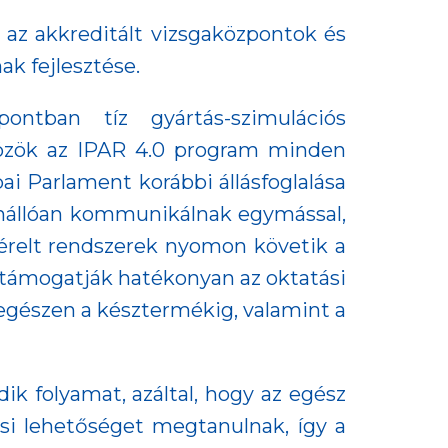
, az akkreditált vizsgaközpontok és
k fejlesztése.
ontban tíz gyártás-szimulációs
zközök az IPAR 4.0 program minden
ai Parlament korábbi állásfoglalása
 önállóan kommunikálnak egymással,
zérelt rendszerek nyomon követik a
 támogatják hatékonyan az oktatási
egészen a késztermékig, valamint a
k folyamat, azáltal, hogy az egész
ási lehetőséget megtanulnak, így a