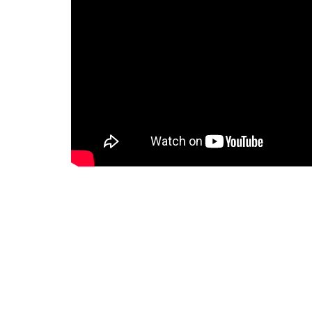
A program a GINOP-6.1.10-VEKOP-1
meg.
A projektről többet megtudhatsz 
#INNOVÁCIÓ
#KÉPZÉSTÁMOGATÁS