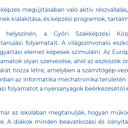
képzés megújításában való aktív részvállalás
k kialakítása, és képzési programok, tartalma
 helyszínén, a Győri Szakképzési Közp
 tanulási folyamatait. A világszínvonalú es
 gyártási elemet képesek szimulálni. Az Európ
olyamatok olyan szervezése, ahol az eszközök
gyárát hozza létre, amelyben a számítógép-ve
ősorban az informatika-mechatronika területén
si folyamatot a nyersanyagok beérkezésétől 
 már az iskolában megtanulják, hogyan működi
e. A diákok minden beavatkozási és irányít