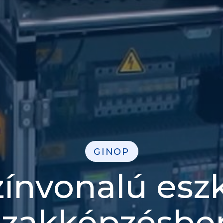
GINOP
zínvonalú esz
szakképzésbe