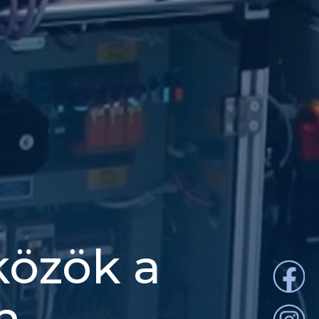
közök a
n