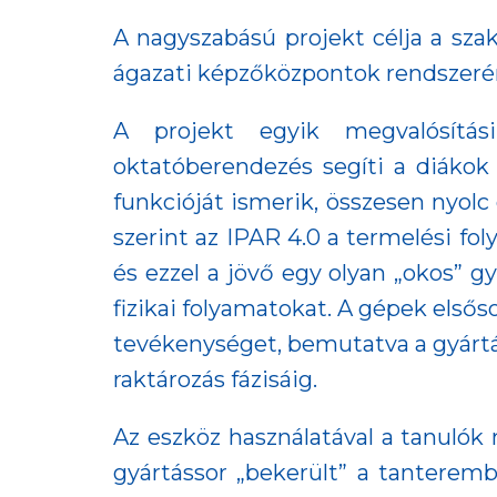
A nagyszabású projekt célja a szak
ágazati képzőközpontok rendszeréne
A projekt egyik megvalósítási
oktatóberendezés segíti a diákok
funkcióját ismerik, összesen nyolc
szerint az IPAR 4.0 a termelési f
és ezzel a jövő egy olyan „okos” 
fizikai folyamatokat. A gépek els
tevékenységet, bemutatva a gyártá
raktározás fázisáig.
Az eszköz használatával a tanulók
gyártássor „bekerült” a tanteremb