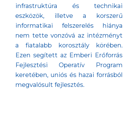
infrastruktúra és technikai
eszközök, illetve a korszerű
informatikai felszerelés hiánya
nem tette vonzóvá az intézményt
a fiatalabb korosztály körében.
Ezen segített az Emberi Erőforrás
Fejlesztési Operatív Program
keretében, uniós és hazai forrásból
megvalósult fejlesztés.
Az átalakítás része volt a
helyiségek teljes felújítása,
burkolatcsere, gépészeti
korszerűsítés, a vizesblokkok