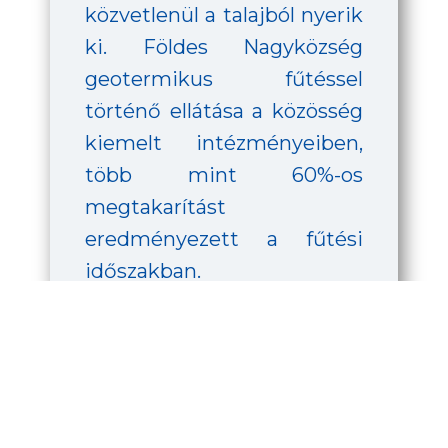
közvetlenül a talajból nyerik
ki. Földes Nagyközség
geotermikus fűtéssel
történő ellátása a közösség
kiemelt intézményeiben,
több mint 60%-os
megtakarítást
eredményezett a fűtési
időszakban.
Nézd meg a videót az alábbi linken: