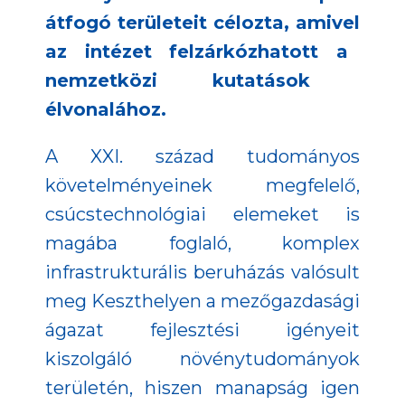
átfogó területeit célozta, a
mivel
a
z intézet felzárkózhatott a
nemzetközi kutatások
élvonalához.
A XXI. század tudományos
követelményeinek megfelelő,
csúcstechnológiai elemeket is
magába foglaló, komplex
infrastrukturális beruházás valósult
meg Keszthelyen a mezőgazdasági
ágazat fejlesztési igényeit
kiszolgáló növénytudományok
területén, hiszen manapság igen