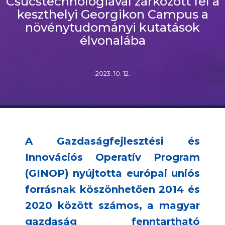
Csúcstechnológiával zárkózott fel a
keszthelyi Georgikon Campus a
növénytudományi kutatások
élvonalába
2023. 10. 12.
A Gazdaságfejlesztési és
Innovációs Operatív Program
(GINOP) nyújtotta európai uniós
forrásnak köszönhetően 2014 és
2020 között számos, a magyar
gazdaság fenntartható