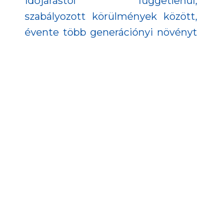
időjárástól függetlenül,
szabályozott körülmények között,
évente több generációnyi növényt
tudnak felnevelni, felgyorsítva
ezzel a vizsgálatokat és a szelekciós
nemesítési folyamatokat. A
modern, ezertonnás
burgonyatárolóban az optimális 5
°C-on és 90 százalékos relatív
páratartalom mellett tudják tárolni
a burgonyát.
A projekt az oktatást is szolgálja: a
Georgikon hallgatói
megismerkedhetnek a