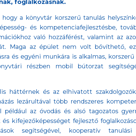
nak, foglalkozásnak.
a, hogy a könyvtár korszerű tanulás helyszí
épesség- és kompetenciafejlesztésbe, továb
mációkhoz való hozzáférést, valamint az az
sát. Maga az épület nem volt bővíthető, e
tásra és egyéni munkára is alkalmas, korszerű 
nyvtári részben mobil bútorzat segítségé
ális háttérnek és az elhivatott szakdolgoz
ázás lezárultával több rendszeres kompete
 el például az óvodás és alsó tagozatos gy
 és kifejezőképességet fejlesztő foglalkozás
otások segítségével, kooperatív tanulá