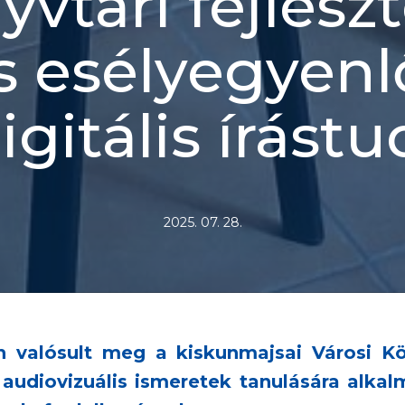
yvtári fejleszt
is esélyegyen
igitális írást
2025. 07. 28.
n valósult meg a kiskunmajsai Városi Kö
t audiovizuális ismeretek tanulására alkal