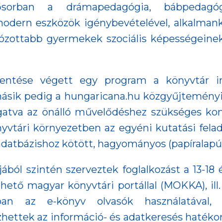
elsősorban a drámapedagógia, bábpedagó
odern eszközök igénybevételével, alkalman
kózottabb gyermekek szociális képességeine
kkentése végett egy program a könyvtár i
másik pedig a hungaricana.hu közgyűjtemény
ogatva az önálló művelődéshez szükséges ko
nyvtári környezetben az egyéni kutatási felad
adatbázishoz kötött, hagyományos (papíralapú
éljából szintén szerveztek foglalkozást a 13-18
ető magyar könyvtári portállal (MOKKA), ill.
an az e-könyv olvasók használatával, t
ezhettek az információ- és adatkeresés hatéko