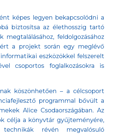
nként képes legyen bekapcsolódni a
bá biztosítsa az élethosszig tartó
ok megtalálásához, feldolgozásához
zért a projekt során egy meglévő
informatikai eszközökkel felszerelt
vel csoportos foglalkozásokra is
óknak köszönhetően – a célcsoport
nciafejlesztő programmal bővült a
ermekek Alice Csodaországában. Az
ok célja a könyvtár gyűjteményére,
si technikák révén megvalósuló