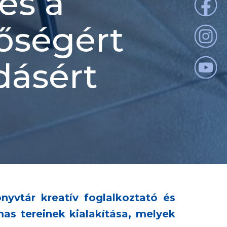
és a
lőségért
udásért
nyvtár kreatív foglalkoztató és
mas tereinek kialakítása, melyek