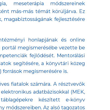
gia, meseterápia módszereinek
ként más-más témát körüljárva. Ez
k, magabiztosságának fejlesztésére
ntézményi honlapjának és online
i portál megismerésébe vezette be
mpetenciák fejlődését. Mentorálási
atok segítésére, a könyvtári közeg
) források megismerésére is.
 éves fiatalok számára. A résztvevők
 elektronikus adatbázisokkal (MEK,
áblagépekre készített e-könyv
ny módszereiben. Az alsó tagozatos