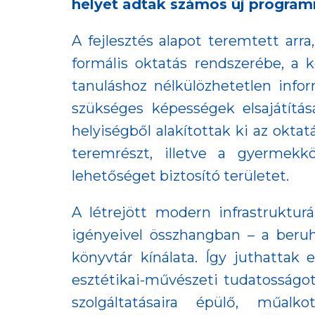
helyet adtak számos új program
A fejlesztés alapot teremtett arr
formális oktatás rendszerébe, a k
tanuláshoz nélkülözhetetlen infor
szükséges képességek elsajátítá
helyiségből alakítottak ki az okta
teremrészt, illetve a gyermekkö
lehetőséget biztosító területet.
A létrejött modern infrastruktur
igényeivel összhangban – a beruh
könyvtár kínálata. Így juthattak
esztétikai-művészeti tudatosságot
szolgáltatásaira épülő, műalk