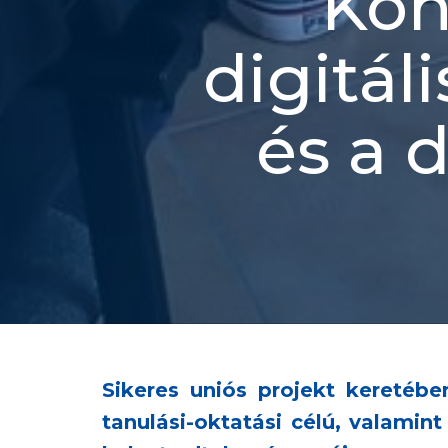
Kön
digitál
és a d
Sikeres uniós projekt keretébe
tanulási-oktatási célú, valamin