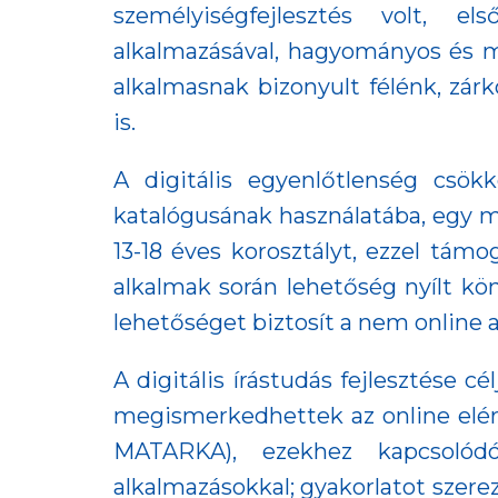
személyiségfejlesztés volt, 
alkalmazásával, hagyományos és m
alkalmasnak bizonyult félénk, zár
is.
A digitális egyenlőtlenség csö
katalógusának használatába, egy 
13-18 éves korosztályt, ezzel tám
alkalmak során lehetőség nyílt kö
lehetőséget biztosít a nem online 
A digitális írástudás fejlesztése c
megismerkedhettek az online elérh
MATARKA), ezekhez kapcsolódó
alkalmazásokkal; gyakorlatot szer