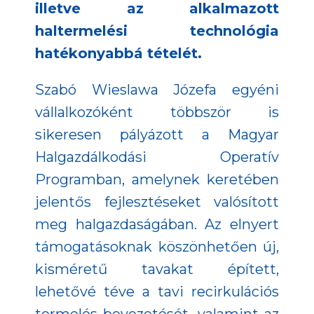
illetve az alkalmazott
haltermelési technológia
hatékonyabbá tételét.
Szabó Wieslawa Józefa egyéni
vállalkozóként többször is
sikeresen pályázott a Magyar
Halgazdálkodási Operatív
Programban, amelynek keretében
jelentős fejlesztéseket valósított
meg halgazdaságában. Az elnyert
támogatásoknak köszönhetően új,
kisméretű tavakat épített,
lehetővé téve a tavi recirkulációs
termelés bevezetését, valamint az