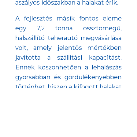
aszályos időszakban a halakat érik.
A fejlesztés másik fontos eleme
egy 7,2 tonna össztömegű,
halszállító teherautó megvásárlása
volt, amely jelentős mértékben
javította a szállítási kapacitást.
Ennek köszönhetően a lehalászás
gyorsabban és gördülékenyebben
történhet, hiszen a kifogott halakat
azonnal el lehet szállítani a
feldolgozás vagy értékesítés
helyszínére, ezzel minimalizálva a
várakozási időt és a halak stressz-
szintjét.