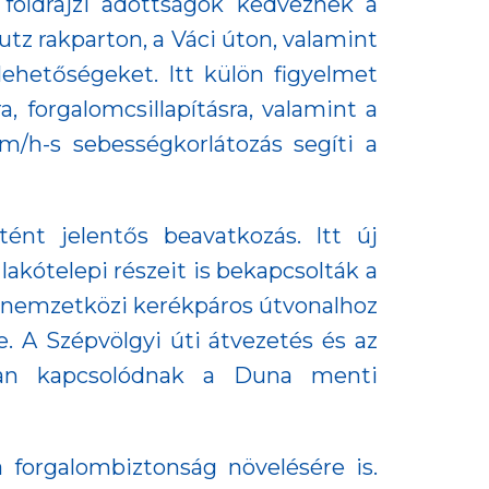
a földrajzi adottságok kedveznek a
utz rakparton, a Váci úton, valamint
 lehetőségeket. Itt külön figyelmet
, forgalomcsillapításra, valamint a
m/h-s sebességkorlátozás segíti a
ént jelentős beavatkozás. Itt új
lakótelepi részeit is bekapcsolták a
lo nemzetközi kerékpáros útvonalhoz
e. A Szépvölgyi úti átvezetés és az
bban kapcsolódnak a Duna menti
a forgalombiztonság növelésére is.