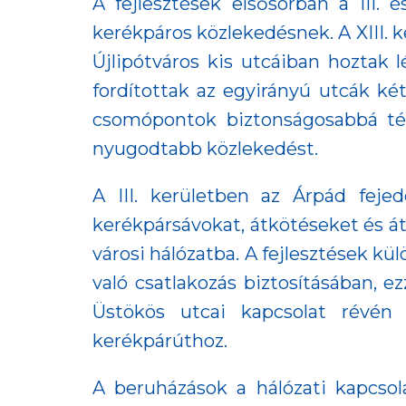
A fejlesztések elsősorban a III. 
kerékpáros közlekedésnek. A XIII. k
Újlipótváros kis utcáiban hoztak l
fordítottak az egyirányú utcák két
csomópontok biztonságosabbá téte
nyugodtabb közlekedést.
A III. kerületben az Árpád feje
kerékpársávokat, átkötéseket és átv
városi hálózatba. A fejlesztések k
való csatlakozás biztosításában, e
Üstökös utcai kapcsolat révén
kerékpárúthoz.
A beruházások a hálózati kapcsola