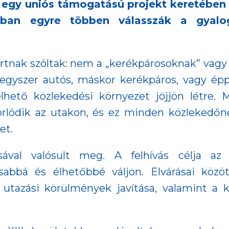
egy uniós támogatású projekt keretében
iban egyre többen válasszák a gyalo
ortnak szóltak: nem a „kerékpárosoknak” vag
 egyszer autós, máskor kerékpáros, vagy épp
hető közlekedési környezet jöjjön létre. 
orlódik az utakon, és ez minden közlekedőne
et.
al valósult meg. A felhívás célja az 
sabbá és élhetőbbé váljon. Elvárásai közöt
z utazási körülmények javítása, valamint a