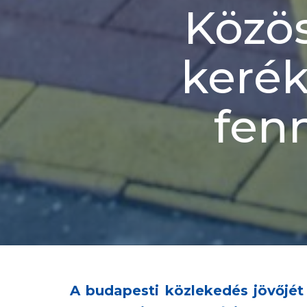
Közö
kerék
fen
A budapesti közlekedés jövőjét