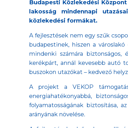
Budapesti Közlekedési Központ 
lakosság mindennapi utazása
közlekedési formákat.
A fejlesztések nem egy szűk csop
budapestinek, hiszen a városlakó
mindenki számára biztonságos, él
kerékpárt, annál kevesebb autó t
buszokon utazókat – kedvező helyz
A projekt a VEKOP támogatásáv
energiahatékonyabbá, biztonságo
folyamatosságának biztosítása, a
arányának növelése.