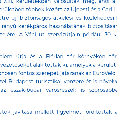
és XIII. kerületekben valósultak meg, ahol 
erületben többek között az Újpesti és a Carl L
étre új, biztonságos átkelési és közlekedési
irányú kerékpáros használatának biztosítására
lére. A Váci út szervizútjain például 30 k
delem útja és a Flórián tér környékén tört
ezetéseket alakítottak ki, amelyek a kerület 
ülönösen fontos szerepet játszanak az EuroVe
zzel Budapest turisztikai vonzerejét is növelv
 az észak-budai városrészek is szorosa
tok javítása mellett figyelmet fordítottak 