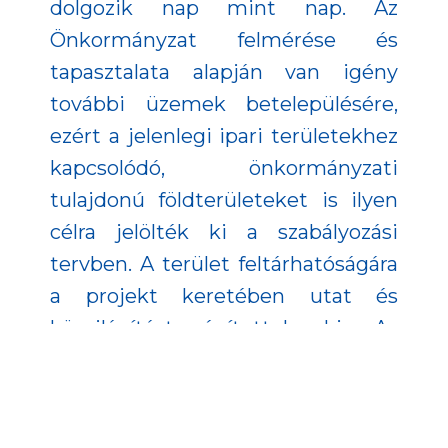
dolgozik nap mint nap. Az
Önkormányzat felmérése és
tapasztalata alapján van igény
további üzemek betelepülésére,
ezért a jelenlegi ipari területekhez
kapcsolódó, önkormányzati
tulajdonú földterületeket is ilyen
célra jelölték ki a szabályozási
tervben. A terület feltárhatóságára
a projekt keretében utat és
közvilágítást építettek ki. Az
elkészült út nem csak a következő
betelepülő cég telephelyének
megközelítését szolgálhatja majd,