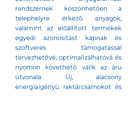
rendszernek köszönhetően a
telephelyre érkező anyagok,
valamint az előállított termékek
egyedi azonosítást kapnak és
szoftveres támogatással
tervezhetővé, optimalizálhatóvá és
nyomon követhető válik az áru
útvonala. Új, alacsony
energiaigényű raktárcsarnokot és
napkollektoros rendszert építettek
ki, mely révén tovább javul a cég
technológiai háttere, lehetőséget
biztosítva a kapacitásbővítésnek és
a külpiaci terjeszkedésnek. A