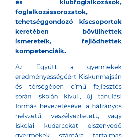
és klubfoglalkozások,
foglalkozássorozatok,
tehetséggondozó kiscsoportok
keretében bővülhettek
ismereteik, fejlődhettek
kompetenciáik.
Az Együtt a gyermekek
eredményességéért Kiskunmajsán
és térségében című fejlesztés
során iskolán kívüli, új tanulási
formák bevezetésével a hátrányos
helyzetű, veszélyeztetett, vagy
iskolai kudarcokat elszenvedő
gyermekek számára tartalmas