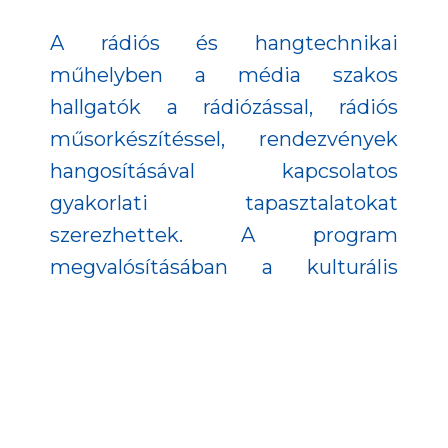
A rádiós és hangtechnikai
műhelyben a média szakos
hallgatók a rádiózással, rádiós
műsorkészítéssel, rendezvények
hangosításával kapcsolatos
gyakorlati tapasztalatokat
szerezhettek. A program
megvalósításában a kulturális
központ mellett segítséget
nyújtott a helyi Sirius Rádió is, akik
biztosították, hogy az elkészült
riportok adásba is kerülhessenek.
A kézműves szakköri foglalkozás a