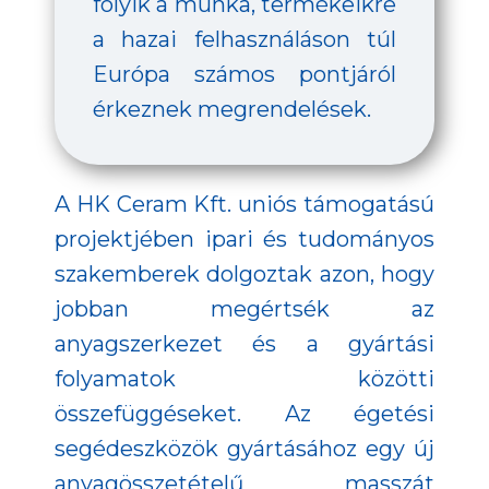
folyik a munka, termékeikre
a hazai felhasználáson túl
Európa számos pontjáról
érkeznek megrendelések.
A HK Ceram Kft. uniós támogatású
projektjében ipari és tudományos
szakemberek dolgoztak azon, hogy
jobban megértsék az
anyagszerkezet és a gyártási
folyamatok közötti
összefüggéseket. Az égetési
segédeszközök gyártásához egy új
anyagösszetételű masszát