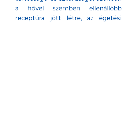
a hővel szemben ellenállóbb
receptúra jött létre, az égetési
ciklus rövidülésével így akár 20%-
kal csökkenthetik az
energiafelhasználást.
Egy olyan új termékcsalád és
technológia született a projektben,
amely hosszú távon is megfelel a
kerámiaipar változó igényeinek,
hozzájárulva ahhoz, hogy a
kerámiagyártás hatékonyabbá,
gazdaságosabbá és
környezetkímélőbbé váljon. A HK