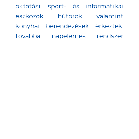
oktatási, sport- és informatikai
eszközök, bútorok, valamint
konyhai berendezések érkeztek,
továbbá napelemes rendszer
telepítésével az intézmény
energiafelhasználásának jelentős
részét immár megújuló forrás
fedezi.
A beruházás célja egy egészséges,
biztonságos, inspiráló és modern
tanulási környezet megteremtése
volt, amely hosszú távon is
megfelel a köznevelési törvény