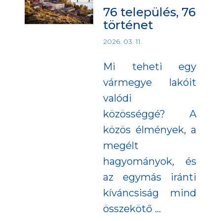
76 település, 76
történet
2026. 03. 11.
Mi teheti egy
vármegye lakóit
valódi
közösséggé? A
közös élmények, a
megélt
hagyományok, és
az egymás iránti
kíváncsiság mind
összekötő
…