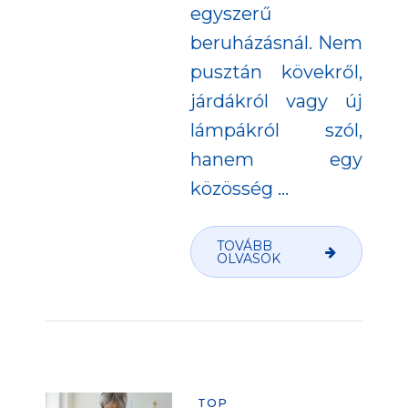
egyszerű
beruházásnál. Nem
pusztán kövekről,
járdákról vagy új
lámpákról szól,
hanem egy
közösség
…
TOVÁBB
OLVASOK
TOP