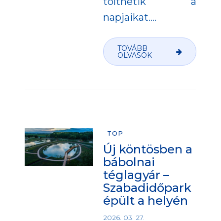
tölthetik a
napjaikat.
…
TOVÁBB
OLVASOK
TOP
Új köntösben a
bábolnai
téglagyár –
Szabadidőpark
épült a helyén
2026. 03. 27.