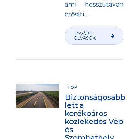
ami hosszútávon
erősíti
…
TOVÁBB
OLVASOK
TOP
Biztonságosabb
lett a
kerékpáros
közlekedés Vép
és
Szombathely