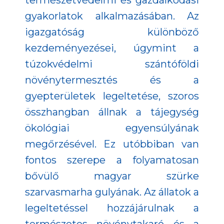
természetvédelmi és gazdálkodási
gyakorlatok alkalmazásában. Az
igazgatóság különböző
kezdeményezései, úgymint a
túzokvédelmi szántóföldi
növénytermesztés és a
gyepterületek legeltetése, szoros
összhangban állnak a tájegység
ökológiai egyensúlyának
megőrzésével. Ez utóbbiban van
fontos szerepe a folyamatosan
bővülő magyar szürke
szarvasmarha gulyának. Az állatok a
legeltetéssel hozzájárulnak a