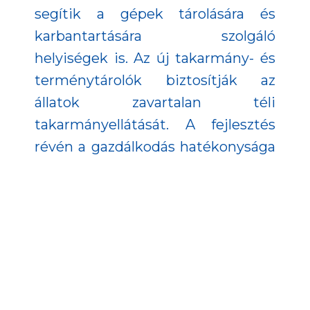
segítik a gépek tárolására és
karbantartására szolgáló
helyiségek is. Az új takarmány- és
terménytárolók biztosítják az
állatok zavartalan téli
takarmányellátását. A fejlesztés
révén a gazdálkodás hatékonysága
is javult, miközben a munkavégzés
körülményei is kényelmesebbé
váltak a szakemberek számára a
jobb munkakörnyezetet teremtve.
A magyar szürke szarvasmarha
nemcsak a múlt öröksége, hanem